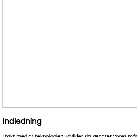
Indledning
I takt med at teknologien udvikler sig, ændrer vores måde 