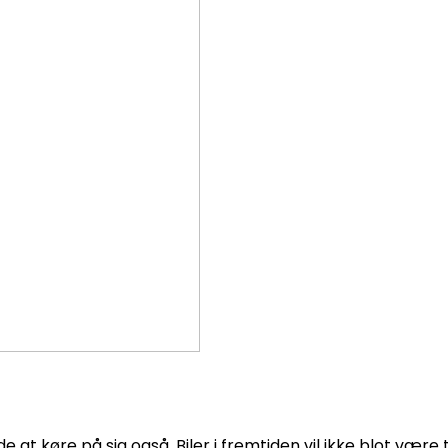
at køre på sig også. Biler i fremtiden vil ikke blot være t