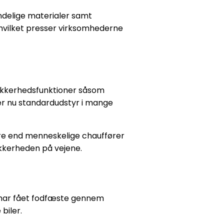
delige materialer samt
 hvilket presser virksomhederne
e sikkerhedsfunktioner såsom
r nu standardudstyr i mange
ere end menneskelige chauffører
ikkerheden på vejene.
n har fået fodfæste gennem
biler.