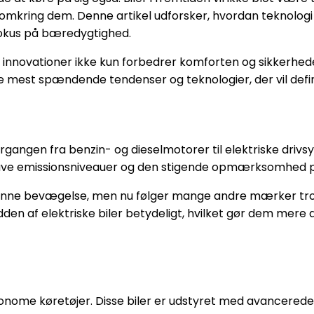
omkring dem. Denne artikel udforsker, hvordan teknologi 
 fokus på bæredygtighed.
hvor innovationer ikke kun forbedrer komforten og sikkerhe
e mest spændende tendenser og teknologier, der vil defin
gangen fra benzin- og dieselmotorer til elektriske drivsys
lave emissionsniveauer og den stigende opmærksomhed p
enne bevægelse, men nu følger mange andre mærker trop
dden af elektriske biler betydeligt, hvilket gør dem mere a
nome køretøjer. Disse biler er udstyret med avancerede s