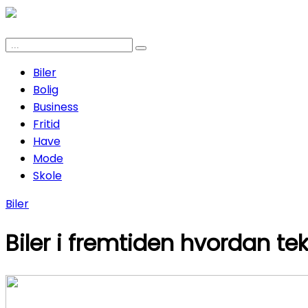
Biler
Bolig
Business
Fritid
Have
Mode
Skole
Biler
Biler i fremtiden hvordan te