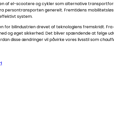
gen af el-scootere og cykler som alternative transportf
a persontransporten generelt. Fremtidens mobilitetsløsni
ffektivt system.
n for bilindustrien drevet af teknologiens fremskridt. Fra e
hed og øget sikkerhed. Det bliver spændende at følge u
n disse ændringer vil påvirke vores livsstil som chauffø
!