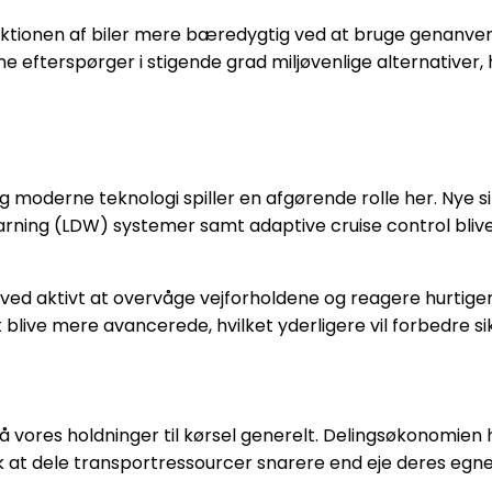
tionen af biler mere bæredygtig ved at bruge genanven
 efterspørger i stigende grad miljøvenlige alternativer,
n, og moderne teknologi spiller en afgørende rolle her. Ny
ning (LDW) systemer samt adaptive cruise control blive
 ved aktivt at overvåge vejforholdene og reagere hurtig
 blive mere avancerede, hvilket yderligere vil forbedre s
så vores holdninger til kørsel generelt. Delingsøkonomie
lk at dele transportressourcer snarere end eje deres egne 