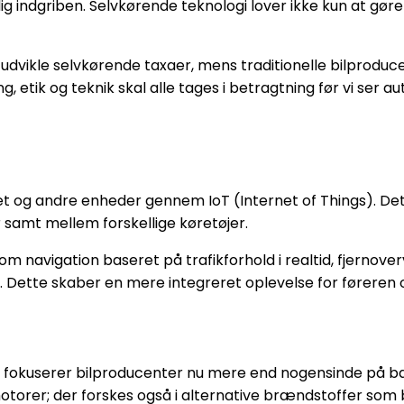
g indgriben. Selvkørende teknologi lover ikke kun at gø
vikle selvkørende taxaer, mens traditionelle bilproducen
 etik og teknik skal alle tages i betragtning før vi ser a
t og andre enheder gennem IoT (Internet of Things). De
 samt mellem forskellige køretøjer.
 navigation baseret på trafikforhold i realtid, fjernover
ette skaber en mere integreret oplevelse for føreren 
 fokuserer bilproducenter nu mere end nogensinde på bæ
 motorer; der forskes også i alternative brændstoffer som