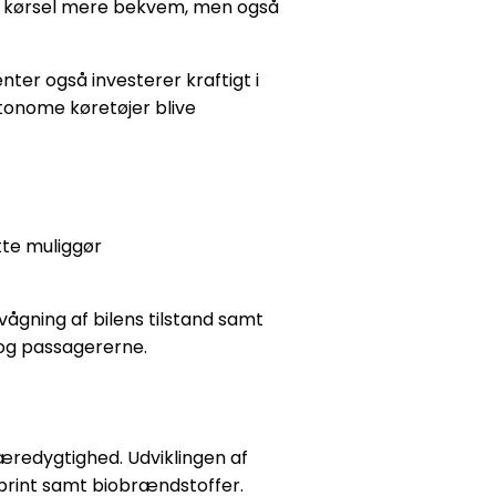
re kørsel mere bekvem, men også
ter også investerer kraftigt i
utonome køretøjer blive
tte muliggør
vågning af bilens tilstand samt
og passagererne.
redygtighed. Udviklingen af
 brint samt biobrændstoffer.