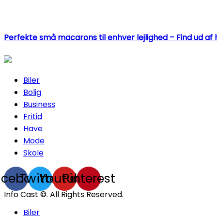
Perfekte små macarons til enhver lejlighed – Find ud af 
Biler
Bolig
Business
Fritid
Have
Mode
Skole
acebook
Twitter
Youtube
Pinterest
Info Cast ©. All Rights Reserved.
Biler