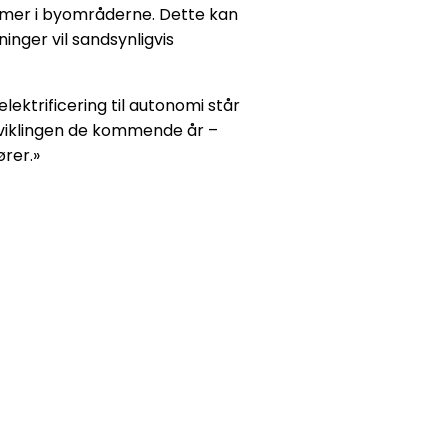
ormer i byområderne. Dette kan
nger vil sandsynligvis
lektrificering til autonomi står
dviklingen de kommende år –
rer.»