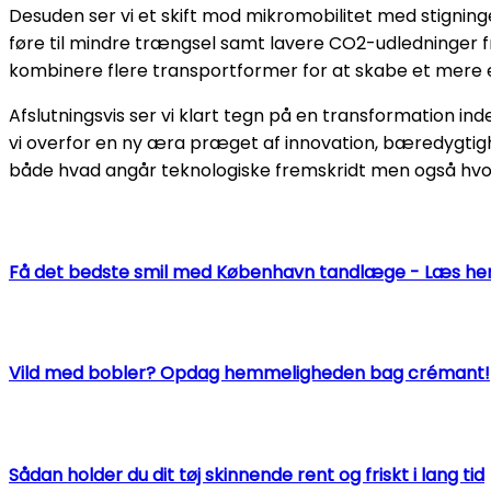
Desuden ser vi et skift mod mikromobilitet med stignin
føre til mindre trængsel samt lavere CO2-udledninger fr
kombinere flere transportformer for at skabe et mere e
Afslutningsvis ser vi klart tegn på en transformation inde
vi overfor en ny æra præget af innovation, bæredygtig
både hvad angår teknologiske fremskridt men også hvorda
Få det bedste smil med København tandlæge - Læs her
Vild med bobler? Opdag hemmeligheden bag crémant!
Sådan holder du dit tøj skinnende rent og friskt i lang tid