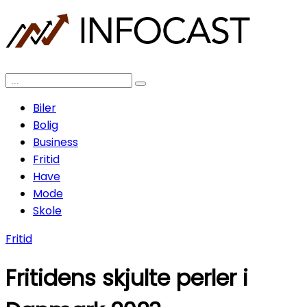
Biler
Bolig
Business
Fritid
Have
Mode
Skole
Fritid
Fritidens skjulte perler i