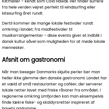
Klitmøller – kendt som Cold Hawaii. Her finder surfere
fra hele verden vejret perfekt til windsurfing eller
kitesurfing året rundt.
Dertil kommer de mange lokale festivaler rundt
omkring i landet; fra madfestivaler til
musikarrangementer – disse events giver et indblik i
dansk kultur såvel som muligheden for at møde lokale
mennesker.
Afsnit om gastronomi
Når man besøger Danmarks skjulte perler bør man
heller ikke glemme den danske gastronomi. Landet har
et væld af små restauranter og caféer, der serverer
lokale retter lavet med friske råvarer fra området. I
regionerne omkring Limfjorden kan man eksempelvis
finde lækre fiske- og skaldyrsretter inspireret af
havets rigdomme.