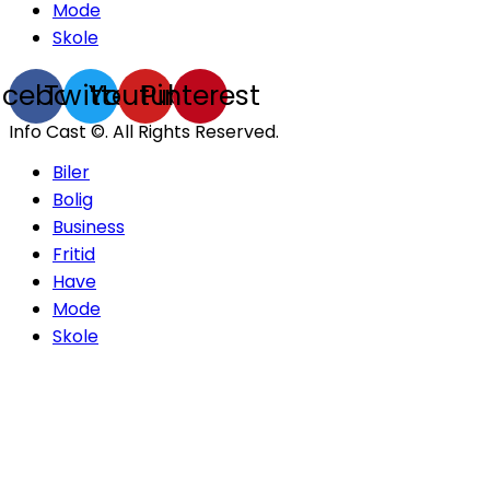
Mode
Skole
acebook
Twitter
Youtube
Pinterest
Info Cast ©. All Rights Reserved.
Biler
Bolig
Business
Fritid
Have
Mode
Skole