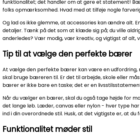
funktionalitet; det handler om at gøre et statement! Bære
folks opmærksomhed. Hvad med at tilføje nogle farveri
Og lad os ikke glemme, at accessories kan ændre alt. En k
detaljer. Tænk på det som at klæde sig på; du ville ald
anderledes? Vær modig, vær kreativ, og vigtigst af alt, v
Tip til at vælge den perfekte bærer
At vælge den perfekte bærer kan være en udfordring,
skal bruge bæreren til. Er det til arbejde, skole eller m
bærer er ikke bare en taske; det er en livsstilsstatemen
Når du vælger en bærer, skal du også tage højde for mat
det lange løb. Læder, canvas eller nylon - hver type har
ind i din overordnede stil. Husk, at det vigtigste er, at d
Funktionalitet møder stil