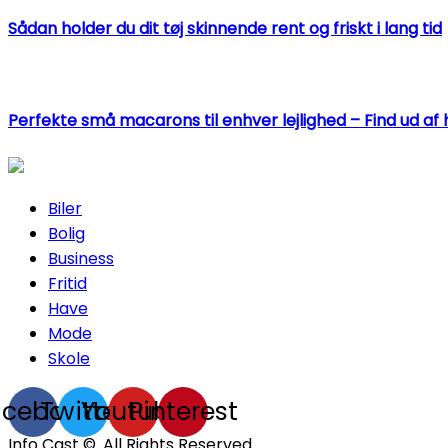
Sådan holder du dit tøj skinnende rent og friskt i lang tid
Perfekte små macarons til enhver lejlighed – Find ud af 
Biler
Bolig
Business
Fritid
Have
Mode
Skole
acebook
Twitter
Youtube
Pinterest
Info Cast ©. All Rights Reserved.