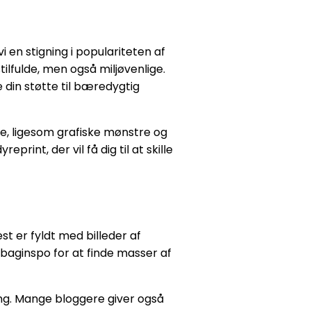
 en stigning i populariteten af
lfulde, men også miljøvenlige.
 din støtte til bæredygtig
re, ligesom grafiske mønstre og
int, der vil få dig til at skille
st er fyldt med billeder af
#baginspo for at finde masser af
ng. Mange bloggere giver også