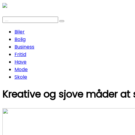
Biler
Bolig
Business
Fritid
Have
Mode
Skole
Kreative og sjove måder at 