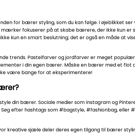
n for bærer styling, som du kan følge. I øjeblikket ser vi
mærker fokuserer på at skabe bærere, der ikke kun er sti
kke kun en smart beslutning; det er også en måde at vise
rende trends. Pastelfarver og jordfarver er meget populæ
menter i din egen bærer. Måske en bærer med et flot dyrepr
kke være bange for at eksperimentere!
bærer?
at style din bærer. Sociale medier som Instagram og Pintere
em. Søg efter hashtags som #bagstyle, #fashionbag, eller 
kreative sjæle deler deres egen tilgang til bærer styli