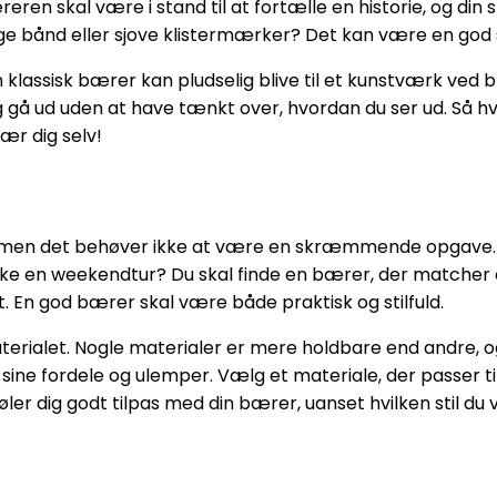
ren skal være i stand til at fortælle en historie, og din s
ge bånd eller sjove klistermærker? Det kan være en god 
lassisk bærer kan pludselig blive til et kunstværk ved blo
rig gå ud uden at have tænkt over, hvordan du ser ud. Så 
ær dig selv!
 men det behøver ikke at være en skræmmende opgave. S
åske en weekendtur? Du skal finde en bærer, der matcher di
t. En god bærer skal være både praktisk og stilfuld.
erialet. Nogle materialer er mere holdbare end andre, og
 sine fordele og ulemper. Vælg et materiale, der passer t
u føler dig godt tilpas med din bærer, uanset hvilken stil du