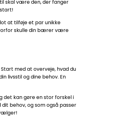
til skal være den, der fanger
start!
t at tilføje et par unikke
hvorfor skulle din bærer være
tart med at overveje, hvad du
n livsstil og dine behov. En
 det kan gøre en stor forskel i
il dit behov, og som også passer
 vælger!