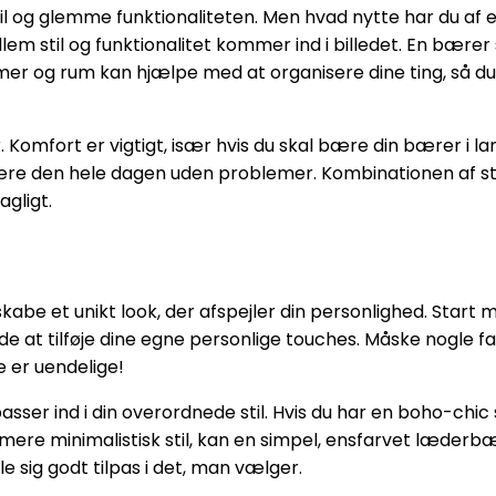
il og glemme funktionaliteten. Men hvad nytte har du af 
ellem stil og funktionalitet kommer ind i billedet. En bær
r og rum kan hjælpe med at organisere dine ting, så du 
omfort er vigtigt, især hvis du skal bære din bærer i l
re den hele dagen uden problemer. Kombinationen af stil 
agligt.
skabe et unikt look, der afspejler din personlighed. Star
de at tilføje dine egne personlige touches. Måske nogle
 er uendelige!
sser ind i din overordnede stil. Hvis du har en boho-chic
 mere minimalistisk stil, kan en simpel, ensfarvet læderb
e sig godt tilpas i det, man vælger.