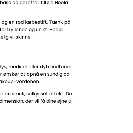
ase og derefter tilføje Hoola
og en rød læbestift. Tænk på
ortryllende og unikt. Hoola
lig vil skinne.
 lys, medium eller dyb hudtone,
er ønsker at opnå en sund glød.
 makeup-verdenen.
r en smuk, solkysset effekt. Du
mension, der vil få dine øjne til