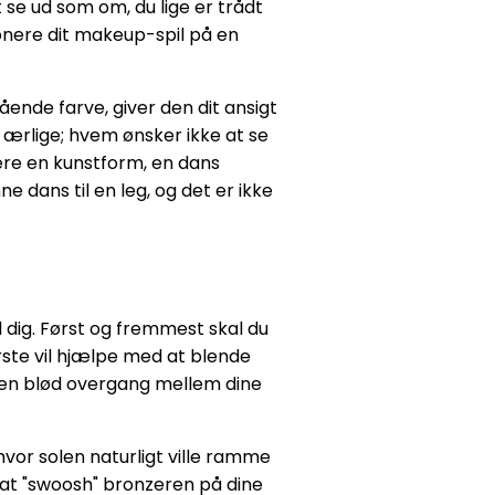
se ud som om, du lige er trådt
tionere dit makeup-spil på en
slående farve, giver den dit ansigt
e ærlige; hvem ønsker ikke at se
ære en kunstform, en dans
dans til en leg, og det er ikke
 dig. Først og fremmest skal du
rste vil hjælpe med at blende
e en blød overgang mellem dine
hvor solen naturligt ville ramme
r at "swoosh" bronzeren på dine