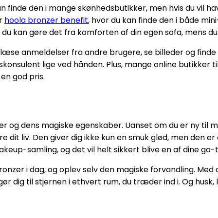
kan finde den i mange skønhedsbutikker, men hvis du vil h
er
hoola bronzer benefit
, hvor du kan finde den i både mini
 du kan gøre det fra komforten af din egen sofa, mens du 
læse anmeldelser fra andre brugere, se billeder og finde
skonsulent lige ved hånden. Plus, mange online butikker t
 en god pris.
zer og dens magiske egenskaber. Uanset om du er ny til m
 dit liv. Den giver dig ikke kun en smuk glød, men den er 
keup-samling, og det vil helt sikkert blive en af dine go-t
Bronzer i dag, og oplev selv den magiske forvandling. Med
gør dig til stjernen i ethvert rum, du træder ind i. Og husk, l