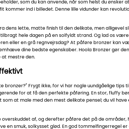
eholder, som du kan anvende, når som helst du ønsker at 
efit kommer ind i billedet. Denne lille vidunder kan revolu
Fra dens lette, matte finish til den delikate, men alligevel 
r tilbragt hele dagen på en solfyldt strand. Og lad os vær
eren eller en grå regnvejrsdag? At påføre bronzer kan v
emhæve dine bedste egenskaber. Hoola Bronzer gør denne 
e at mestre den.
fektivt
onzer?" Frygt ikke, for vi har nogle uundgåelige tips til
rende for at få den perfekte påføring. En stor, fluffy bø
 det som at male med den mest delikate pensel; du vil hav
ste overskuddet af, og derefter påføre det på de områder, 
give en smuk, solkysset glød. En god tommelfingerregel e