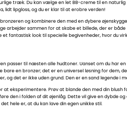
ge træk. Du kan vælge en let BB-creme til en naturlig b
lidt lipgloss, og du er klar til at erobre verden!
 bronzeren og kombinere den med en dybere øjenskygge 
 arbejder sammen for at skabe et billede, der er både f
et fantastisk look til specielle begivenheder, hvor du virke
 den passer til næsten alle hudtoner. Uanset om du har en
ke bare en bronzer; det er en universel løsning for dem, d
er, og det er ikke uden grund. Den er en sand legende i
r at eksperimentere. Prøv at blande den med din blush fo
 den i folden af dit øjenlåg. Dette vil give en dybde og di
t hele er, at du kan lave din egen unikke stil.