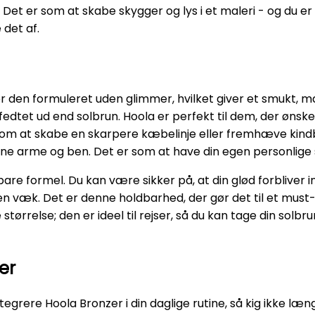
et er som at skabe skygger og lys i et maleri - og du er
 det af.
er den formuleret uden glimmer, hvilket giver et smukt, 
 fedtet ud end solbrun. Hoola er perfekt til dem, der ønske
k, som at skabe en skarpere kæbelinje eller fremhæve ki
dine arme og ben. Det er som at have din egen personlige 
are formel. Du kan være sikker på, at din glød forbliver 
ten væk. Det er denne holdbarhed, der gør det til et mu
tørrelse; den er ideel til rejser, så du kan tage din solbr
er
integrere Hoola Bronzer i din daglige rutine, så kig ikke l