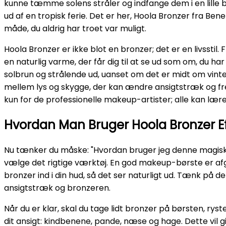
kunne tæmme solens stråler og indfange dem i en lille b
ud af en tropisk ferie. Det er her, Hoola Bronzer fra Ben
måde, du aldrig har troet var muligt.
Hoola Bronzer er ikke blot en bronzer; det er en livsstil. 
en naturlig varme, der får dig til at se ud som om, du ha
solbrun og strålende ud, uanset om det er midt om vint
mellem lys og skygge, der kan ændre ansigtstræk og fr
kun for de professionelle makeup-artister; alle kan lær
Hvordan Man Bruger Hoola Bronzer Ef
Nu tænker du måske: "Hvordan bruger jeg denne magiske br
vælge det rigtige værktøj. En god makeup-børste er afgø
bronzer ind i din hud, så det ser naturligt ud. Tænk på
ansigtstræk og bronzeren.
Når du er klar, skal du tage lidt bronzer på børsten, ry
dit ansigt: kindbenene, pande, næse og hage. Dette vil 