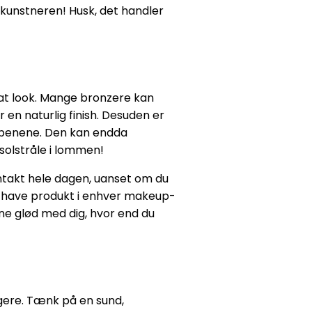
 kunstneren! Husk, det handler
mat look. Mange bronzere kan
r en naturlig finish. Desuden er
ndbenene. Den kan endda
solstråle i lommen!
intakt hele dagen, uanset om du
st-have produkt i enhver makeup-
une glød med dig, hvor end du
ængere. Tænk på en sund,