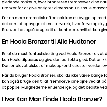
glødende makeup, hvor bronzeren fremhæver dine naturli
Bronzer for at give ansigtet dimension. En smule mascara, 
For en mere dramatisk aftenlook kan du bygge op med
det som at opbygge et mesterværk; hver farve og skygge
Bronzer kan også bruges til at konturere, hvilket kan give 
En Hoola Bronzer til Alle Hudtoner
En af de mest fantastiske ting ved Hoola Bronzer er, at
kan Hoola tilpasses og give den perfekte glød. Det er ik
Den er blevet elsket af makeup-enthusiaster verden ov
Når du bruger Hoola Bronzer, skal du ikke være bange fo
kan også bruge den til at fremhæve dine øjne ved at påføre
at poppe. Mulighederne er uendelige, og det bedste ved de
Hvor Kan Man Finde Hoola Bronzer?