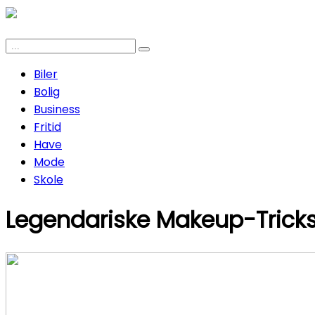
Biler
Bolig
Business
Fritid
Have
Mode
Skole
Legendariske Makeup-Tricks: 