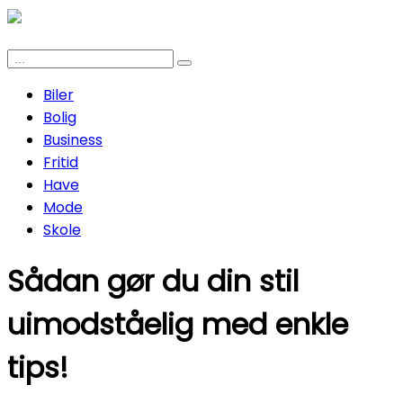
Biler
Bolig
Business
Fritid
Have
Mode
Skole
Sådan gør du din stil
uimodståelig med enkle
tips!