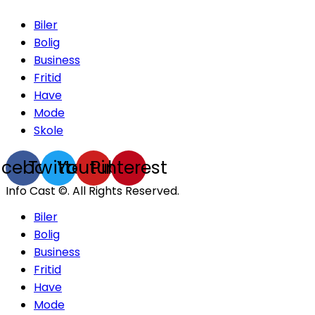
Biler
Bolig
Business
Fritid
Have
Mode
Skole
acebook
Twitter
Youtube
Pinterest
Info Cast ©. All Rights Reserved.
Biler
Bolig
Business
Fritid
Have
Mode