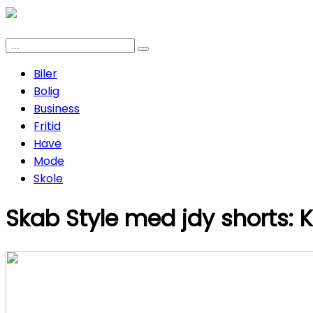
Biler
Bolig
Business
Fritid
Have
Mode
Skole
Skab Style med jdy shorts: