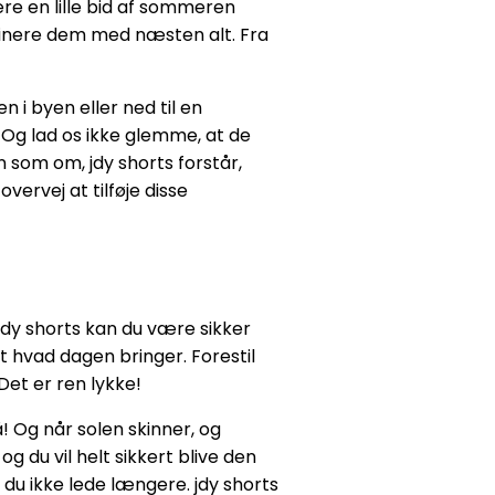
ære en lille bid af sommeren
mbinere dem med næsten alt. Fra
n i byen eller ned til en
 Og lad os ikke glemme, at de
n som om, jdy shorts forstår,
vervej at tilføje disse
 jdy shorts kan du være sikker
t hvad dagen bringer. Forestil
Det er ren lykke!
! Og når solen skinner, og
g du vil helt sikkert blive den
 du ikke lede længere. jdy shorts