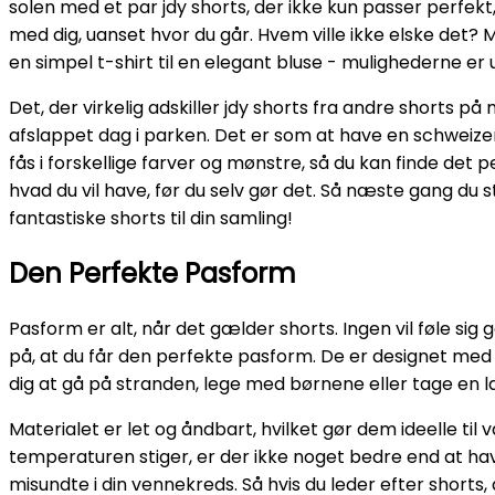
solen med et par jdy shorts, der ikke kun passer perfekt,
med dig, uanset hvor du går. Hvem ville ikke elske det?
en simpel t-shirt til en elegant bluse - mulighederne er 
Det, der virkelig adskiller jdy shorts fra andre shorts på
afslappet dag i parken. Det er som at have en schweizer
fås i forskellige farver og mønstre, så du kan finde det 
hvad du vil have, før du selv gør det. Så næste gang du s
fantastiske shorts til din samling!
Den Perfekte Pasform
Pasform er alt, når det gælder shorts. Ingen vil føle sig
på, at du får den perfekte pasform. De er designet med f
dig at gå på stranden, lege med børnene eller tage en lan
Materialet er let og åndbart, hvilket gør dem ideelle ti
temperaturen stiger, er der ikke noget bedre end at have
misundte i din vennekreds. Så hvis du leder efter shorts,