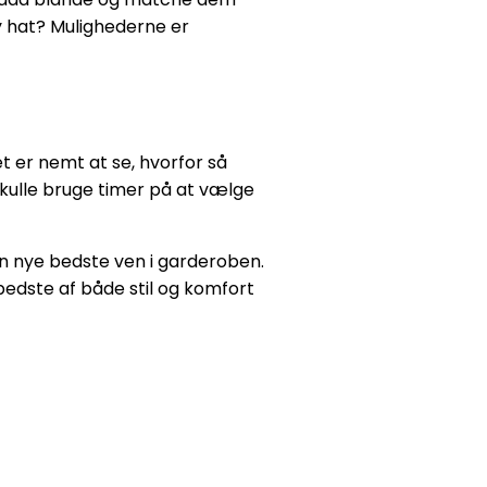
y hat? Mulighederne er
et er nemt at se, hvorfor så
skulle bruge timer på at vælge
in nye bedste ven i garderoben.
t bedste af både stil og komfort