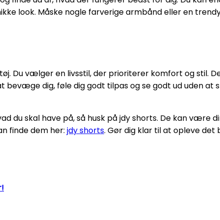
unikke look. Måske nogle farverige armbånd eller en trend
j. Du vælger en livsstil, der prioriterer komfort og stil. D
t bevæge dig, føle dig godt tilpas og se godt ud uden at 
ad du skal have på, så husk på jdy shorts. De kan være d
kan finde dem her:
jdy shorts
. Gør dig klar til at opleve de
!