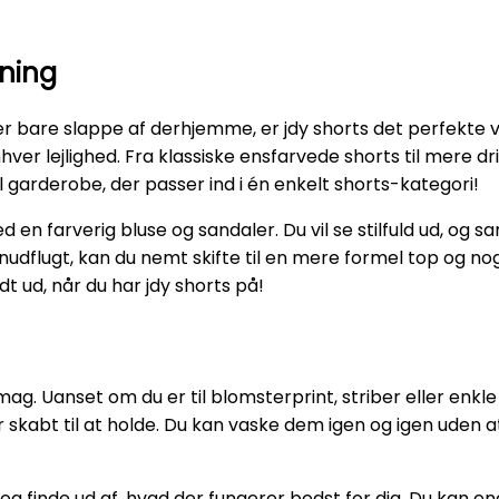
dning
er bare slappe af derhjemme, er jdy shorts det perfekte 
enhver lejlighed. Fra klassiske ensfarvede shorts til mere d
l garderobe, der passer ind i én enkelt shorts-kategori!
 en farverig bluse og sandaler. Du vil se stilfuld ud, og sam
dflugt, kan du nemt skifte til en mere formel top og nogl
 ud, når du har jdy shorts på!
ag. Uanset om du er til blomsterprint, striber eller enkle 
er skabt til at holde. Du kan vaske dem igen og igen uden a
r og finde ud af, hvad der fungerer bedst for dig. Du ka