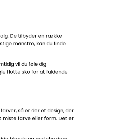
valg. De tilbyder en række
ristige mønstre, kan du finde
tidig vil du føle dig
e flotte sko for at fuldende
farver, så er der et design, der
t miste farve eller form. Det er
n endda blande og matche dem