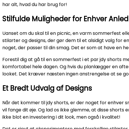
har alt, hvad du har brug for!
Stilfulde Muligheder for Enhver Anle
Uanset om du skal til en picnic, en varm sommerfest ell
stilarter og designs, der gør dem til et alsidigt valg for 
noget, der passer til din smag. Det er som at have en he
Forestil dig at gå til en sommerfest i et par jdy shorts med
komfortabel hele dagen. Og hvis du planlægger en aftenu
looket. Det kræver næsten ingen anstrengelse at se godt
Et Bredt Udvalg af Designs
Når det kommer til jdy shorts, er der noget for enhver sm
vil fange dit øje. Og lad os ikke glemme, at disse shorts 
ikke blot en investering i dit look, men også i kvalitet!
Det er sjovt at eksperimentere med forskellige stilarte