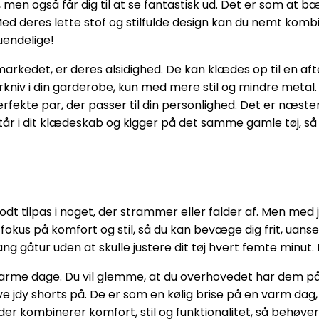
 men også får dig til at se fantastisk ud. Det er som at b
 Med deres lette stof og stilfulde design kan du nemt ko
uendelige!
 markedet, er deres alsidighed. De kan klædes op til en afte
kniv i din garderobe, kun med mere stil og mindre metal.
perfekte par, der passer til din personlighed. Det er næste
tår i dit klædeskab og kigger på det samme gamle tøj, så o
 godt tilpas i noget, der strammer eller falder af. Men med
okus på komfort og stil, så du kan bevæge dig frit, uanse
g gåtur uden at skulle justere dit tøj hvert femte minut. 
l varme dage. Du vil glemme, at du overhovedet har dem på
 jdy shorts på. De er som en kølig brise på en varm dag, o
 der kombinerer komfort, stil og funktionalitet, så behøver