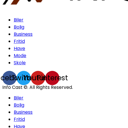
Biler
Bolig
Business
Fritid
Have
Mode
Skole
acebook
Twitter
Youtube
Pinterest
Info Cast ©. All Rights Reserved.
Biler
Bolig
Business
Fritid
Have