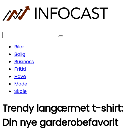
Biler
Bolig
Business
Fritid
Have
Mode
Skole
Trendy langærmet t-shirt:
Din nye garderobefavorit