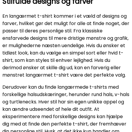
Stilfulde designs og farver
En langærmet t-shirt kommer i et væld af designs og
farver, hvilket gør det muligt for alle at finde noget, der
passer til deres personlige stil. Fra klassiske
ensfarvede designs til mere dristige mønstre og grafik,
er mulighederne næsten uendelige. Hvis du ønsker et
tidløst look, kan du vælge en simpel sort eller hvid t-
shirt, som kan styles til enhver lejlighed. Hvis du
derimod ønsker at skille dig ud, kan en farverig eller
mønstret langærmet t-shirt være det perfekte valg.
Derudover kan du finde langærmede t-shirts med
forskellige halsudskæringer, herunder rund hals, v-hals
og turtlenecks. Hver stil har sin egen unikke appel og
kan ændre udseendet af hele dit outfit. At
eksperimentere med forskellige designs kan hjælpe
dig med at finde den perfekte t-shirt, der fremhæver
din personlige stil. Husk, at det ikke kun handler om,